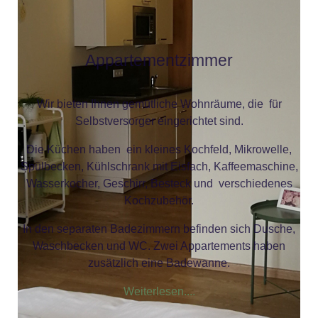
Appartementzimmer
Wir bieten Ihnen gemütliche Wohnräume, die für
Selbstversorger eingerichtet sind.
Die Küchen haben ein kleines Kochfeld, Mikrowelle,
Spülbecken, Kühlschrank mit Eisfach, Kaffeemaschine,
Wasserkocher, Geschirr, Besteck und verschiedenes
Kochzubehör.
In den separaten Badezimmern befinden sich Dusche,
Waschbecken und WC. Zwei Appartements haben
zusätzlich eine Badewanne.
Weiterlesen....