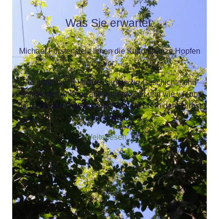
Was Sie erwartet:
Michael Forster stellt Ihnen die Kulturpflanze Hopfen
vor.
Sie erfahren viel Interessantes zur Geschichte und
Technik des Anbaus aus früherer Zeit und wie wir uns
heute um den Hopfen vom Frühjahr bis in den Herbst
kümmern.
Weiterlesen....